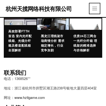
杭州天揽网络科技有限公司
高效部署FTTH
首选 室内光纤配
黑龙江理线架市
优质24芯三网合
线箱、光缆分纤
场商情分析 需求
一光纤分纤箱 理
箱及楼道配线箱
稳定增长，行业
线架的精准选择
全面解析
竞争加剧
与价格解析
联系我们
电话：1368526**
地址：浙江省杭州市拱墅区潮王路238号银地大厦四层404室
网址：
www.hztlgame.com