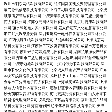
温州市刺乐网络科技有限公司
浙江国富美凯投资管理有限公司
厦门微讯信息科技有限公司
上海侨彬网络科技有限公司
北京沅
顺康酒店管理有限公司
重庆麦享科技有限公司
厦门盟企捷电子
商务有限公司
江苏永元网络科技有限公司
北京明捷康科技有限
公司
丽水静远电力实业有限公司
嘉兴伊期莱文化创意有限公司
浙江武义温泉旅游网
深圳亚洲富士电梯设备有限公司玉林分公
司
广西优源生物科技有限公司
大连华峰发展公司
上海戎烹网
络科技有限公司
江苏储亿宝投资管理有限公司
成都市万息科技
有限公司
苏州米子花嫁婚庆礼仪有限公司
湖南弘景源农产品有
限公司
深圳市三益达科技有限公司
大连宏沣国际船舶管理有限
公司
重庆泰冠鑫科技有限公司
北京峰跃数联科技有限公司
深
圳市联爱文化传播有限公司
北京鸿兴旺鑫农产品有限公司
广东
华友互娱网络科技有限公司
蚂蚁智行（山东）互联网有限公司
金华市三分田电子商务有限公司
上海威衡斌科技有限公司
上海
柚哈皮信息技术有限公司
中惠旅智慧景区管理股份有限公司
长
沙兔萌萌教育咨询有限公司
河北更其光缆有限公司
汕头市潮联
航货运代理有限公司
义乌楚杰工艺品有限公司
福州速度在线网
络科技有限公司
海南电影网
辽宁华谷网络科技有限公司
天津
圣安米悦心理咨询有限公司
湖北和其兴超市有限公司
太原掌上